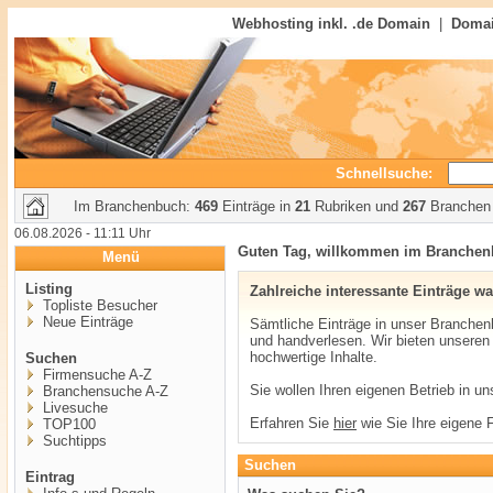
Webhosting inkl. .de Domain
|
Domai
Schnellsuche:
Im Branchenbuch:
469
Einträge in
21
Rubriken und
267
Branchen
06.08.2026 - 11:11 Uhr
Guten Tag, willkommen im Branche
Menü
Listing
Zahlreiche interessante Einträge wa
Topliste Besucher
Neue Einträge
Sämtliche Einträge in unser Branchenb
und handverlesen. Wir bieten unsere
hochwertige Inhalte.
Suchen
Firmensuche A-Z
Sie wollen Ihren eigenen Betrieb in u
Branchensuche A-Z
Livesuche
Erfahren Sie
hier
wie Sie Ihre eigene 
TOP100
Suchtipps
Suchen
Eintrag