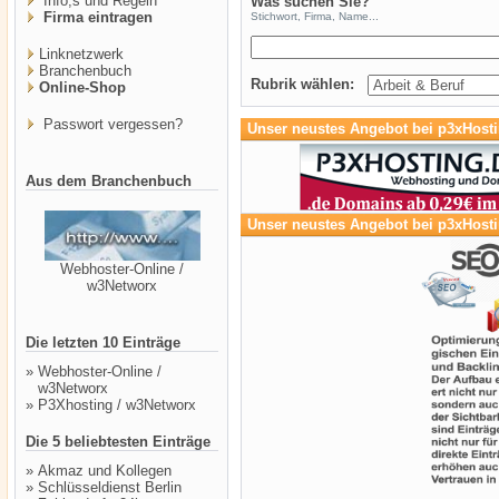
Info,s und Regeln
Was suchen Sie?
Firma eintragen
Stichwort, Firma, Name...
Linknetzwerk
Branchenbuch
Rubrik wählen:
Online-Shop
Passwort vergessen?
Unser neustes Angebot bei p3xHost
Aus dem Branchenbuch
Unser neustes Angebot bei p3xHost
Webhoster-Online /
w3Networx
Die letzten 10 Einträge
»
Webhoster-Online /
w3Networx
»
P3Xhosting / w3Networx
Die 5 beliebtesten Einträge
»
Akmaz und Kollegen
»
Schlüsseldienst Berlin