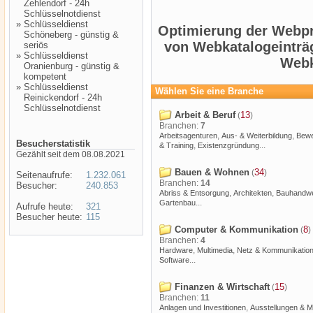
Zehlendorf - 24h
Schlüsselnotdienst
»
Schlüsseldienst
Optimierung der Webpr
Schöneberg - günstig &
von Webkatalogeinträ
seriös
»
Schlüsseldienst
Webk
Oranienburg - günstig &
kompetent
»
Schlüsseldienst
Wählen Sie eine Branche
Reinickendorf - 24h
Schlüsselnotdienst
Arbeit & Beruf
13
(
)
Branchen:
7
,
,
Arbeitsagenturen
Aus- & Weiterbildung
Bew
Besucherstatistik
,
...
& Training
Existenzgründung
Gezählt seit dem 08.08.2021
Bauen & Wohnen
34
(
)
Seitenaufrufe:
1.232.061
Branchen:
14
Besucher:
240.853
,
,
Abriss & Entsorgung
Architekten
Bauhandw
...
Gartenbau
Aufrufe heute:
321
Besucher heute:
115
Computer & Kommunikation
8
(
)
Branchen:
4
,
,
Hardware
Multimedia
Netz & Kommunikatio
...
Software
Finanzen & Wirtschaft
15
(
)
Branchen:
11
,
Anlagen und Investitionen
Ausstellungen & 