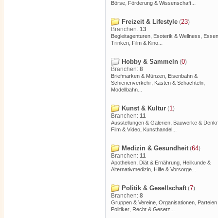
,
...
Börse
Förderung & Wissenschaft
Freizeit & Lifestyle
23
(
)
Branchen:
13
,
,
Begleitagenturen
Esoterik & Wellness
Essen
,
...
Trinken
Film & Kino
Hobby & Sammeln
0
(
)
Branchen:
8
,
Briefmarken & Münzen
Eisenbahn &
,
,
Schienenverkehr
Kästen & Schachteln
...
Modellbahn
Kunst & Kultur
1
(
)
Branchen:
11
,
Ausstellungen & Galerien
Bauwerke & Denkm
,
...
Film & Video
Kunsthandel
Medizin & Gesundheit
64
(
)
Branchen:
11
,
,
Apotheken
Diät & Ernährung
Heilkunde &
,
...
Alternativmedizin
Hilfe & Vorsorge
Politik & Gesellschaft
7
(
)
Branchen:
8
,
,
Gruppen & Vereine
Organisationen
Parteien
,
...
Politiker
Recht & Gesetz