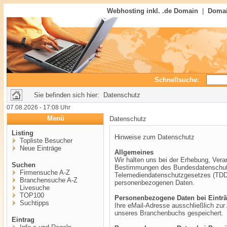
Webhosting inkl. .de Domain
|
Domai
Schnellsuche:
Sie befinden sich hier: Datenschutz
07.08.2026 - 17:08 Uhr
Menü
Datenschutz
Listing
Hinweise zum Datenschutz
Topliste Besucher
Neue Einträge
Allgemeines
Wir halten uns bei der Erhebung, Vera
Suchen
Bestimmungen des Bundesdatenschut
Firmensuche A-Z
Telemediendatenschutzgesetzes (TDDSG
Branchensuche A-Z
personenbezogenen Daten.
Livesuche
TOP100
Personenbezogene Daten bei Eintr
Suchtipps
Ihre eMail-Adresse ausschließlich zur
unseres Branchenbuchs gespeichert.
Eintrag