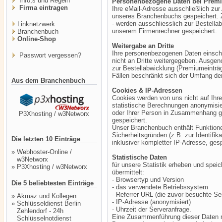
Info,s und Regeln
Personenbezogene Daten bei Prem
Firma eintragen
Ihre eMail-Adresse ausschließlich zur
unseres Branchenbuchs gespeichert. 
- werden ausschliesslich zur Bestell
Linknetzwerk
unserem Firmenrechner gespeichert.
Branchenbuch
Online-Shop
Weitergabe an Dritte
Ihre personenbezogenen Daten einschl
Passwort vergessen?
nicht an Dritte weitergegeben. Ausgen
zur Bestellabwicklung (Premiumeinträg
Fällen beschränkt sich der Umfang der
Aus dem Branchenbuch
Cookies & IP-Adressen
Cookies werden von uns nicht auf Ihre
statistische Berechnungen anonymisier
oder Ihrer Person in Zusammenhang ge
P3Xhosting / w3Networx
gespeichert.
Unser Branchenbuch enthält Funktione
Sicherheitsgründen (z.B. zur Identifik
Die letzten 10 Einträge
inklusiver kompletter IP-Adresse, ges
»
Webhoster-Online /
Statistische Daten
w3Networx
für unsere Statistik erheben und speic
»
P3Xhosting / w3Networx
übermittelt:
- Browsertyp und Version
Die 5 beliebtesten Einträge
- das verwendete Betriebssystem
- Referrer URL (die zuvor besuchte Sei
»
Akmaz und Kollegen
- IP-Adresse (anonymisiert)
»
Schlüsseldienst Berlin
- Uhrzeit der Serveranfrage.
Zehlendorf - 24h
Eine Zusammenführung dieser Daten m
Schlüsselnotdienst