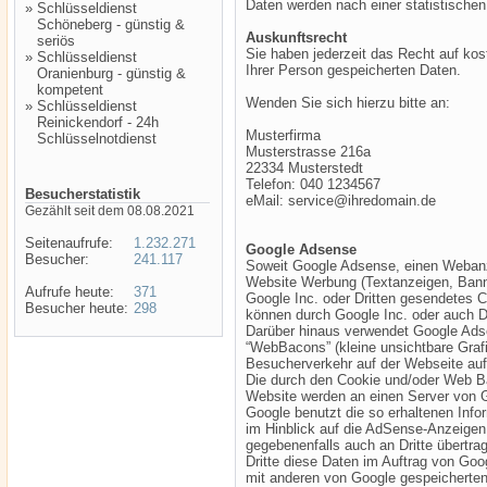
Daten werden nach einer statistische
»
Schlüsseldienst
Schöneberg - günstig &
Auskunftsrecht
seriös
Sie haben jederzeit das Recht auf kos
»
Schlüsseldienst
Ihrer Person gespeicherten Daten.
Oranienburg - günstig &
kompetent
Wenden Sie sich hierzu bitte an:
»
Schlüsseldienst
Reinickendorf - 24h
Musterfirma
Schlüsselnotdienst
Musterstrasse 216a
22334 Musterstedt
Telefon: 040 1234567
Besucherstatistik
eMail: service@ihredomain.de
Gezählt seit dem 08.08.2021
Seitenaufrufe:
1.232.271
Google Adsense
Besucher:
241.117
Soweit Google Adsense, einen Webanze
Website Werbung (Textanzeigen, Banner
Aufrufe heute:
371
Google Inc. oder Dritten gesendetes 
Besucher heute:
298
können durch Google Inc. oder auch D
Darüber hinaus verwendet Google Ads
“WebBacons” (kleine unsichtbare Graf
Besucherverkehr auf der Webseite au
Die durch den Cookie und/oder Web Ba
Website werden an einen Server von G
Google benutzt die so erhaltenen Inf
im Hinblick auf die AdSense-Anzeigen
gegebenenfalls auch an Dritte übertrag
Dritte diese Daten im Auftrag von Goo
mit anderen von Google gespeicherten