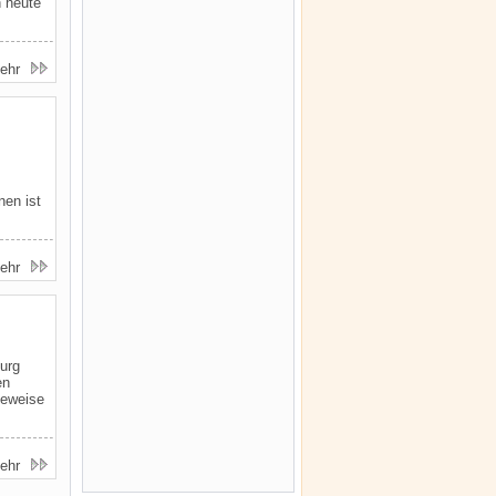
h heute
ehr
nen ist
ehr
burg
en
Beweise
ehr