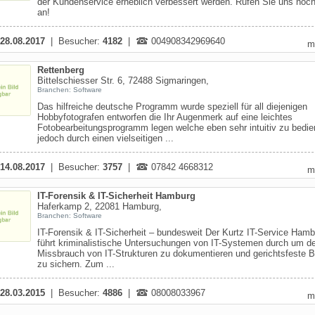
der Kundenservice erheblich verbessert werden. Rufen Sie uns noc
an!
28.08.2017
| Besucher:
4182
|
004908342969640
m
Rettenberg
Bittelschiesser Str. 6, 72488 Sigmaringen,
Branchen: Software
Das hilfreiche deutsche Programm wurde speziell für all diejenigen
Hobbyfotografen entworfen die Ihr Augenmerk auf eine leichtes
Fotobearbeitungsprogramm legen welche eben sehr intuitiv zu bedie
jedoch durch einen vielseitigen ...
14.08.2017
| Besucher:
3757
|
07842 4668312
m
IT-Forensik & IT-Sicherheit Hamburg
Haferkamp 2, 22081 Hamburg,
Branchen: Software
IT-Forensik & IT-Sicherheit – bundesweit Der Kurtz IT-Service Ham
führt kriminalistische Untersuchungen von IT-Systemen durch um d
Missbrauch von IT-Strukturen zu dokumentieren und gerichtsfeste 
zu sichern. Zum ...
28.03.2015
| Besucher:
4886
|
08008033967
m