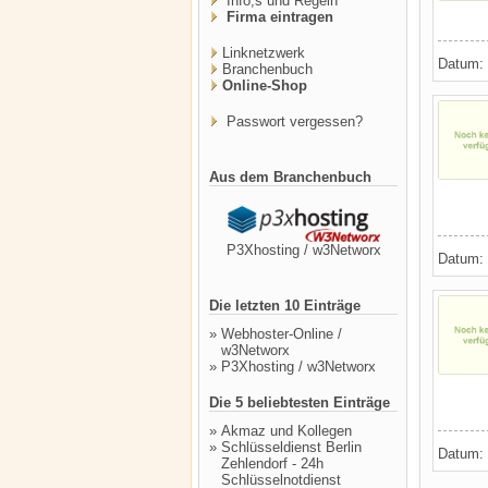
Info,s und Regeln
Firma eintragen
Linknetzwerk
Datum:
Branchenbuch
Online-Shop
Passwort vergessen?
Aus dem Branchenbuch
P3Xhosting / w3Networx
Datum:
Die letzten 10 Einträge
»
Webhoster-Online /
w3Networx
»
P3Xhosting / w3Networx
Die 5 beliebtesten Einträge
»
Akmaz und Kollegen
»
Schlüsseldienst Berlin
Datum:
Zehlendorf - 24h
Schlüsselnotdienst