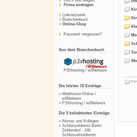
Info,s und Regeln
Int
Firma eintragen
Kin
Linknetzwerk
Kin
Branchenbuch
Online-Shop
Kle
Passwort vergessen?
Med
Sch
Aus dem Branchenbuch
Sor
Web
P3Xhosting / w3Networx
Kein
Die letzten 10 Einträge
»
Webhoster-Online /
w3Networx
»
P3Xhosting / w3Networx
Die 5 beliebtesten Einträge
»
Akmaz und Kollegen
»
Schlüsseldienst Berlin
Zehlendorf - 24h
Schlüsselnotdienst