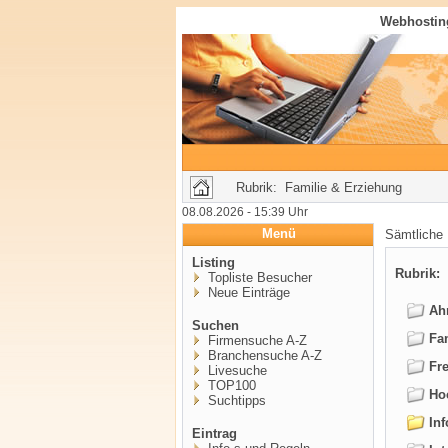
Webhosting
Rubrik: Familie & Erziehung
08.08.2026 - 15:39 Uhr
Menü
Sämtliche
Listing
Rubrik:
F
Topliste Besucher
Neue Einträge
Ahn
Suchen
Fam
Firmensuche A-Z
Branchensuche A-Z
Fre
Livesuche
TOP100
Hoc
Suchtipps
Inf
Eintrag