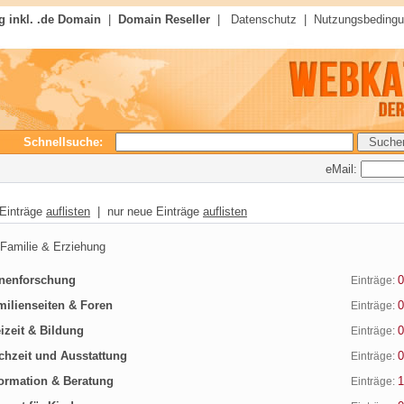
 inkl. .de Domain
|
Domain Reseller
|
Datenschutz
|
Nutzungsbeding
Schnellsuche:
eMail:
 Einträge
auflisten
| nur neue Einträge
auflisten
amilie & Erziehung
enforschung
0
Einträge:
ilienseiten & Foren
0
Einträge:
izeit & Bildung
0
Einträge:
hzeit und Ausstattung
0
Einträge:
ormation & Beratung
1
Einträge: