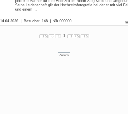
perfekte Partner für Ihre Hochzeit im Rhein-Sieg-Kreis und Umgebu
Seine Leidenschaft gilt der Hochzeitsfotografie bei der er mit viel Fe
und einem ...
14.04.2026
| Besucher:
148
|
000000
m
1
Zurück