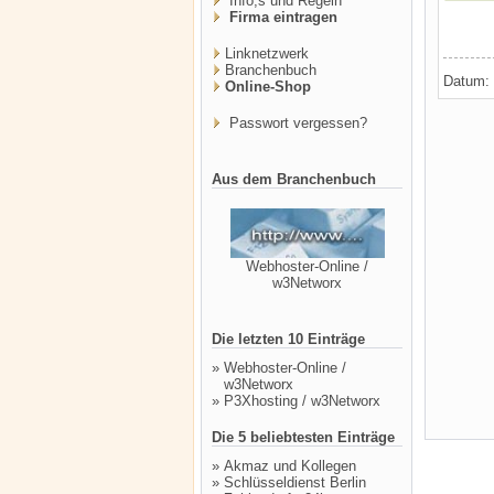
Info,s und Regeln
Firma eintragen
Linknetzwerk
Branchenbuch
Datum:
Online-Shop
Passwort vergessen?
Aus dem Branchenbuch
Webhoster-Online /
w3Networx
Die letzten 10 Einträge
»
Webhoster-Online /
w3Networx
»
P3Xhosting / w3Networx
Die 5 beliebtesten Einträge
»
Akmaz und Kollegen
»
Schlüsseldienst Berlin