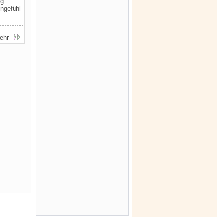
ng.
ingefühl
ehr