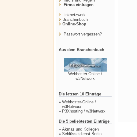
Info,s und Regeln
Firma eintragen
Linknetzwerk
Branchenbuch
Online-Shop
Passwort vergessen?
Aus dem Branchenbuch
Webhoster-Online /
w3Networx
Die letzten 10 Einträge
»
Webhoster-Online /
w3Networx
»
P3Xhosting / w3Networx
Die 5 beliebtesten Einträge
»
Akmaz und Kollegen
»
Schlüsseldienst Berlin