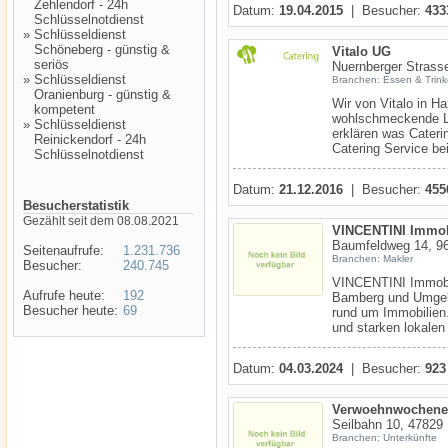
Zehlendorf - 24h
Datum:
19.04.2015
| Besucher:
433
Schlüsselnotdienst
»
Schlüsseldienst
Schöneberg - günstig &
Vitalo UG
seriös
Nuernberger Strass
»
Schlüsseldienst
Branchen: Essen & Trin
Oranienburg - günstig &
Wir von Vitalo in Ha
kompetent
wohlschmeckende Le
»
Schlüsseldienst
erklären was Cateri
Reinickendorf - 24h
Catering Service bei
Schlüsselnotdienst
Datum:
21.12.2016
| Besucher:
455
Besucherstatistik
Gezählt seit dem 08.08.2021
VINCENTINI Immob
Baumfeldweg 14, 96
Seitenaufrufe:
1.231.736
Branchen: Makler
Besucher:
240.745
VINCENTINI Immobili
Aufrufe heute:
192
Bamberg und Umgebu
Besucher heute:
69
rund um Immobilien.
und starken lokalen 
Datum:
04.03.2024
| Besucher:
923
Verwoehnwochene
Seilbahn 10, 47829 
Branchen: Unterkünfte