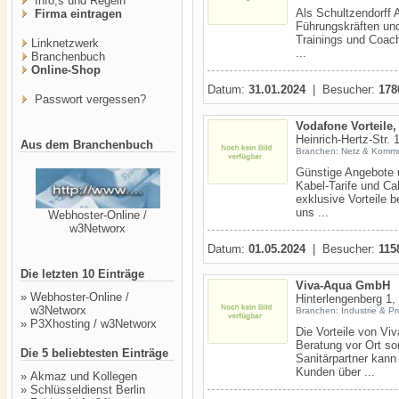
Info,s und Regeln
Als Schultzendorff 
Firma eintragen
Führungskräften und
Trainings und Coach
Linknetzwerk
...
Branchenbuch
Online-Shop
Datum:
31.01.2024
| Besucher:
178
Passwort vergessen?
Vodafone Vorteile,
Heinrich-Hertz-Str.
Aus dem Branchenbuch
Branchen: Netz & Kommu
Günstige Angebote 
Kabel-Tarife und Cal
exklusive Vorteile b
uns ...
Webhoster-Online /
w3Networx
Datum:
01.05.2024
| Besucher:
115
Die letzten 10 Einträge
Viva-Aqua GmbH
»
Webhoster-Online /
Hinterlengenberg 1,
w3Networx
Branchen: Industrie & P
»
P3Xhosting / w3Networx
Die Vorteile von Vi
Beratung vor Ort sor
Die 5 beliebtesten Einträge
Sanitärpartner kann
Kunden über ...
»
Akmaz und Kollegen
»
Schlüsseldienst Berlin