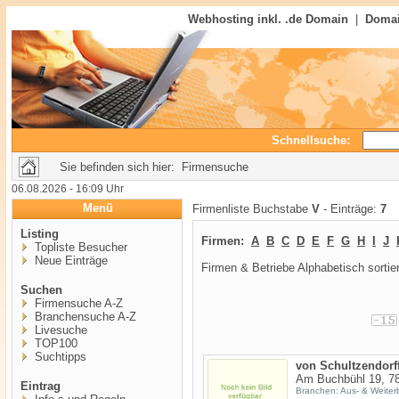
Webhosting inkl. .de Domain
|
Domai
Schnellsuche:
Sie befinden sich hier: Firmensuche
06.08.2026 - 16:09 Uhr
Menü
Firmenliste Buchstabe
V
- Einträge:
7
Listing
Firmen:
A
B
C
D
E
F
G
H
I
J
Topliste Besucher
Neue Einträge
Firmen & Betriebe Alphabetisch sortier
Suchen
Firmensuche A-Z
Branchensuche A-Z
Livesuche
TOP100
Suchtipps
von Schultzendor
Am Buchbühl 19, 7
Eintrag
Branchen: Aus- & Weiter