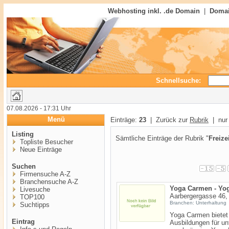
Webhosting inkl. .de Domain
|
Domai
Schnellsuche:
07.08.2026 - 17:31 Uhr
Menü
Einträge:
23
| Zurück zur
Rubrik
| nur 
Listing
Sämtliche Einträge der Rubrik "
Freize
Topliste Besucher
Neue Einträge
Suchen
Firmensuche A-Z
Branchensuche A-Z
Yoga Carmen - Yog
Livesuche
Aarbergergasse 46,
TOP100
Branchen: Unterhaltung
Suchtipps
Yoga Carmen bietet 
Eintrag
Ausbildungen für u