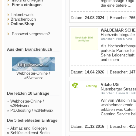
Info,s und Regeln
regelmässige Yoga-K
Firma eintragen
die eine tiefere ...
Linknetzwerk
Datum:
24.08.2024
| Besucher:
766
Branchenbuch
Online-Shop
WALDEMAR SCHE
Passwort vergessen?
Hochzeitsfotografie
Branchen: Film & Kino
Als Hochzeitsfotogr
Aus dem Branchenbuch
perfekte Partner fü
Seine Leidenschaft g
und einem ...
Datum:
14.04.2026
| Besucher:
147
Webhoster-Online /
w3Networx
Vitalo UG
Nuernberger Strass
Die letzten 10 Einträge
Branchen: Essen & Trin
Wir von Vitalo in Ha
»
Webhoster-Online /
wohlschmeckende Le
w3Networx
erklären was Cateri
»
P3Xhosting / w3Networx
Catering Service bei
Die 5 beliebtesten Einträge
Datum:
21.12.2016
| Besucher:
455
»
Akmaz und Kollegen
»
Schlüsseldienst Berlin