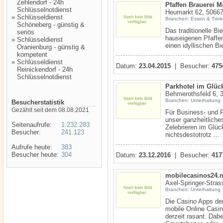
Zehlendorf - 24h
Pfaffen Brauerei M
Schlüsselnotdienst
Heumarkt 62, 50667
»
Schlüsseldienst
Branchen: Essen & Trin
Schöneberg - günstig &
Das traditionelle B
seriös
hauseigenen Pfaffen
»
Schlüsseldienst
einen idyllischen Bi
Oranienburg - günstig &
kompetent
»
Schlüsseldienst
Datum:
23.04.2015
| Besucher:
475
Reinickendorf - 24h
Schlüsselnotdienst
Parkhotel im Glü
Behmerothsfeld 6, 
Branchen: Unterhaltung
Besucherstatistik
Gezählt seit dem 08.08.2021
Für Business- und P
unser ganzheitliche
Seitenaufrufe:
1.232.283
Zelebrieren im Glüc
Besucher:
241.123
nichtsdestotrotz ...
Aufrufe heute:
383
Besucher heute:
304
Datum:
23.12.2016
| Besucher:
417
mobilecasinos24.n
Axel-Springer-Stras
Branchen: Unterhaltung
Die Casino Apps de
mobile Online Casin
derzeit rasant. Dabe