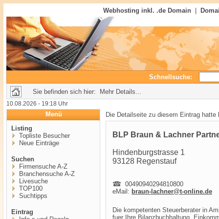
Webhosting inkl. .de Domain
|
Domai
Schnellsuche:
Sie befinden sich hier: Mehr Details...
10.08.2026 - 19:18 Uhr
Menü
Die Detailseite zu diesem Eintrag hatte
Listing
BLP Braun & Lachner Partne
Topliste Besucher
Neue Einträge
Hindenburgstrasse 1
Suchen
93128 Regenstauf
Firmensuche A-Z
Branchensuche A-Z
Livesuche
00490940294810800
TOP100
eMail:
braun-lachner@t-online.de
Suchtipps
Die kompetenten Steuerberater in Am
Eintrag
fuer Ihre Bilanzbuchhaltung, Einkom