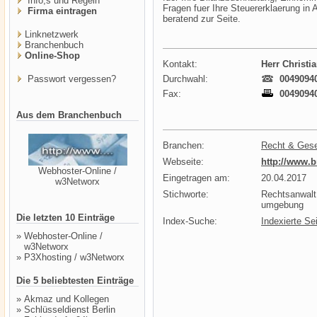
Info,s und Regeln
Fragen fuer Ihre Steuererklaerung i
Firma eintragen
beratend zur Seite.
Linknetzwerk
Branchenbuch
Online-Shop
Kontakt:
Herr Christi
Passwort vergessen?
Durchwahl:
00490940
Fax:
00490940
Aus dem Branchenbuch
Branchen:
Recht & Ges
Webseite:
http://www.b
Webhoster-Online /
Eingetragen am:
20.04.2017
w3Networx
Stichworte:
Rechtsanwalt
umgebung
Die letzten 10 Einträge
Index-Suche:
Indexierte Se
»
Webhoster-Online /
w3Networx
»
P3Xhosting / w3Networx
Die 5 beliebtesten Einträge
»
Akmaz und Kollegen
»
Schlüsseldienst Berlin