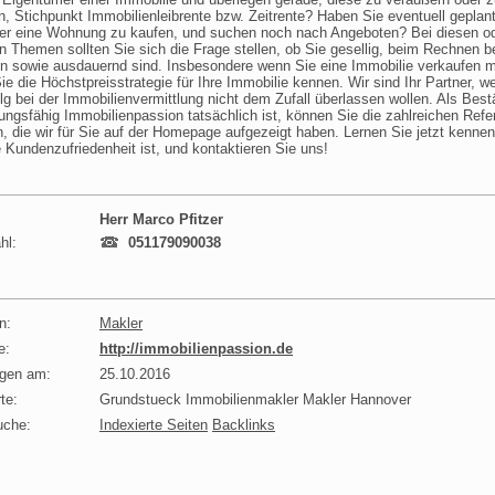
n, Stichpunkt Immobilienleibrente bzw. Zeitrente? Haben Sie eventuell geplant
er eine Wohnung zu kaufen, und suchen noch nach Angeboten? Bei diesen o
n Themen sollten Sie sich die Frage stellen, ob Sie gesellig, beim Rechnen b
fin sowie ausdauernd sind. Insbesondere wenn Sie eine Immobilie verkaufen 
Sie die Höchstpreisstrategie für Ihre Immobilie kennen. Wir sind Ihr Partner, w
lg bei der Immobilienvermittlung nicht dem Zufall überlassen wollen. Als Best
tungsfähig Immobilienpassion tatsächlich ist, können Sie die zahlreichen Ref
, die wir für Sie auf der Homepage aufgezeigt haben. Lernen Sie jetzt kenne
e Kundenzufriedenheit ist, und kontaktieren Sie uns!
Herr Marco Pfitzer
hl:
051179090038
n:
Makler
e:
http://immobilienpassion.de
agen am:
25.10.2016
te:
Grundstueck Immobilienmakler Makler Hannover
uche:
Indexierte Seiten
Backlinks