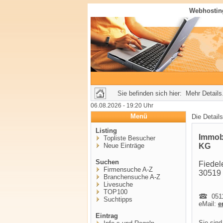
Webhosting
Sie befinden sich hier: Mehr Details.
06.08.2026 - 19:20 Uhr
Menü
Die Detail
Listing
Immob
Topliste Besucher
Neue Einträge
KG
Suchen
Fiedel
Firmensuche A-Z
30519
Branchensuche A-Z
Livesuche
TOP100
0511
Suchtipps
eMail:
e
Eintrag
Sie sind