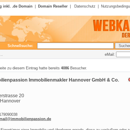
 inkl. .de Domain
|
Domain Reseller
|
Datenschutz
|
Nutzungsbeding
Schnellsuche:
eMail:
..
seite zu diesem Eintrag hatte bereits
4086
Besucher.
ilienpassion Immobilienmakler Hannover GmbH & Co.
erstrasse 20
 Hannover
79090038
mail@immobilienpassion.de
 Eigentümer einer Immobilie und überlegen gerade, diese zu veräußern oder 