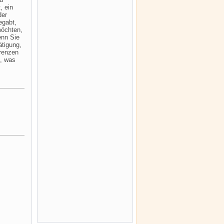
, ein
der
egabt,
möchten,
enn Sie
ätigung,
erenzen
n, was