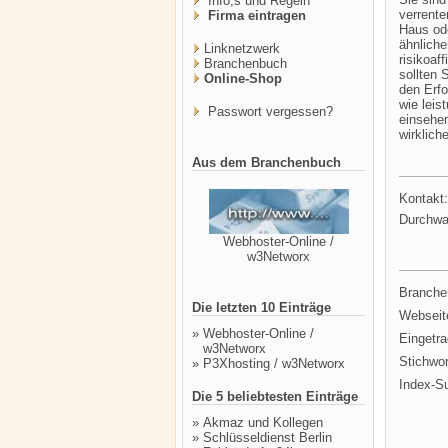
Info,s und Regeln
verrente
Firma eintragen
Haus od
ähnliche
Linknetzwerk
risikoaf
Branchenbuch
sollten 
Online-Shop
den Erfo
wie leis
Passwort vergessen?
einsehen
wirklich
Aus dem Branchenbuch
Kontakt:
Durchwa
Webhoster-Online /
w3Networx
Branche
Die letzten 10 Einträge
Webseit
»
Webhoster-Online /
Eingetr
w3Networx
Stichwor
»
P3Xhosting / w3Networx
Index-S
Die 5 beliebtesten Einträge
»
Akmaz und Kollegen
»
Schlüsseldienst Berlin