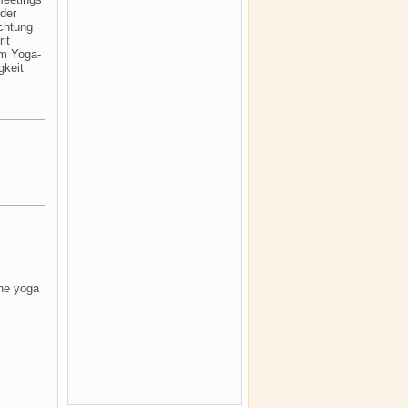
der
ichtung
it
em Yoga-
gkeit
ine yoga