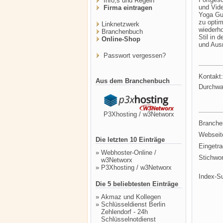
Info,s und Regeln
und Vide
Firma eintragen
Yoga Gur
zu optim
Linknetzwerk
wiederho
Branchenbuch
Stil in 
Online-Shop
und Ausr
Passwort vergessen?
Kontakt:
Aus dem Branchenbuch
Durchwa
P3Xhosting / w3Networx
Branche
Webseit
Die letzten 10 Einträge
Eingetr
»
Webhoster-Online /
Stichwor
w3Networx
»
P3Xhosting / w3Networx
Index-S
Die 5 beliebtesten Einträge
»
Akmaz und Kollegen
»
Schlüsseldienst Berlin
Zehlendorf - 24h
Schlüsselnotdienst