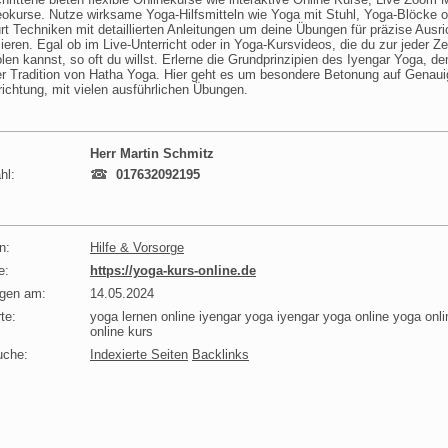
okurse. Nutze wirksame Yoga-Hilfsmitteln wie Yoga mit Stuhl, Yoga-Blöcke o
t Techniken mit detaillierten Anleitungen um deine Übungen für präzise Ausr
ieren. Egal ob im Live-Unterricht oder in Yoga-Kursvideos, die du zur jeder Zer
len kannst, so oft du willst. Erlerne die Grundprinzipien des Iyengar Yoga, d
der Tradition von Hatha Yoga. Hier geht es um besondere Betonung auf Genaui
ichtung, mit vielen ausführlichen Übungen.
Herr Martin Schmitz
hl:
017632092195
n:
Hilfe & Vorsorge
e:
https://yoga-kurs-online.de
agen am:
14.05.2024
te:
yoga lernen online iyengar yoga iyengar yoga online yoga onl
online kurs
uche:
Indexierte Seiten
Backlinks