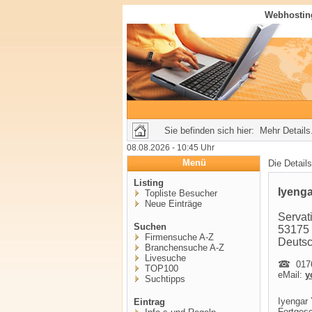
Webhosting
Sie befinden sich hier: Mehr Details.
08.08.2026 - 10:45 Uhr
Menü
Die Detail
Listing
Iyenga
Topliste Besucher
Neue Einträge
Servati
Suchen
53175
Firmensuche A-Z
Deuts
Branchensuche A-Z
Livesuche
0176
TOP100
eMail:
y
Suchtipps
Iyengar 
Eintrag
Fortgesc