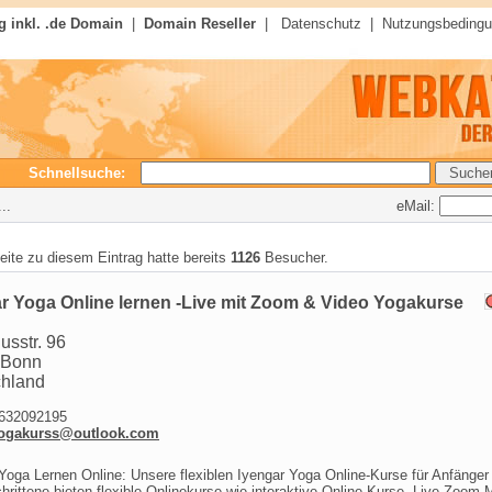
 inkl. .de Domain
|
Domain Reseller
|
Datenschutz
|
Nutzungsbeding
Schnellsuche:
eMail:
..
seite zu diesem Eintrag hatte bereits
1126
Besucher.
r Yoga Online lernen -Live mit Zoom & Video Yogakurse
usstr. 96
 Bonn
chland
32092195
ogakurss@outlook.com
Yoga Lernen Online: Unsere flexiblen Iyengar Yoga Online-Kurse für Anfänger
hrittene bieten flexible Onlinekurse wie interaktive Online Kurse, Live Zoom 