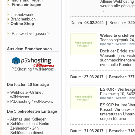
Info,s und Regeln
Alleine Webhosting 
Firma eintragen
werden alle gängig
...
Linknetzwerk
Branchenbuch
Datum:
08.02.2024
| Besucher:
320
Online-Shop
Passwort vergessen?
Webseite erstelle
Technologiepark 24,
Branchen: Website-Rank
Aus dem Branchenbuch
Doch der Erfolg stell
Webseite ganz wicht
suchmaschinengerec
eventuelle Kunden u
P3Xhosting / w3Networx
Datum:
27.03.2017
| Besucher:
337
Die letzten 10 Einträge
ESKOR - Werbeage
»
Webhoster-Online /
Finkenweg 10, 3432
w3Networx
Branchen: Website-Rank
»
P3Xhosting / w3Networx
ESKOR ist Ihre Wer
Kassel. Wir entwic
Die 5 beliebtesten Einträge
unterstützen Untern
sorgen für eine ...
»
Akmaz und Kollegen
»
Schlüsseldienst Berlin
Zehlendorf - 24h
Datum:
31.03.2017
| Besucher:
318
Schlüsselnotdienst