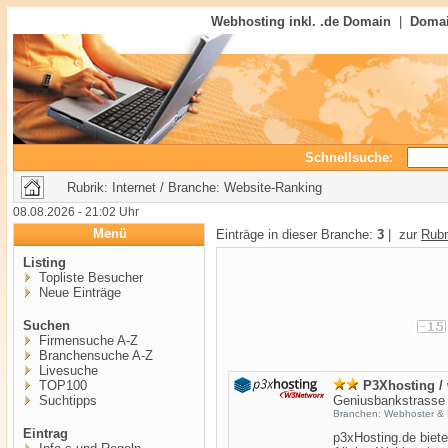
Webhosting inkl. .de Domain
|
Domai
Schnellsuche:
Rubrik: Internet / Branche: Website-Ranking
08.08.2026 - 21:02 Uhr
Menü
Einträge in dieser Branche:
3
| zur
Rubr
Listing
Topliste Besucher
Neue Einträge
Suchen
Firmensuche A-Z
Branchensuche A-Z
Livesuche
TOP100
P3Xhosting /
Suchtipps
Geniusbankstrasse 
Branchen: Webhoster & 
Eintrag
p3xHosting.de biet